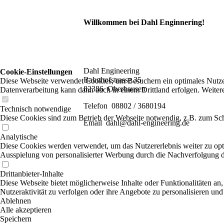
Willkommen bei Dahl Enginnering!
Dahl Engineering
Cookie-Einstellungen
Bahnhofstrasse 35
Diese Webseite verwendet Cookies, um Besuchern ein optimales Nutzerer
82386 Oberhausen
Datenverarbeitung kann dann auch in einem Drittland erfolgen. Weiter
Telefon 08802 / 3680194
Technisch notwendige
Diese Cookies sind zum Betrieb der Webseite notwendig, z.B. zum Sch
Email dahl@dahl-engineering.de
Analytische
Diese Cookies werden verwendet, um das Nutzererlebnis weiter zu optim
Ausspielung von personalisierter Werbung durch die Nachverfolgung de
Drittanbieter-Inhalte
Diese Webseite bietet möglicherweise Inhalte oder Funktionalitäten an,
Nutzeraktivität zu verfolgen oder ihre Angebote zu personalisieren und
Ablehnen
Alle akzeptieren
Speichern